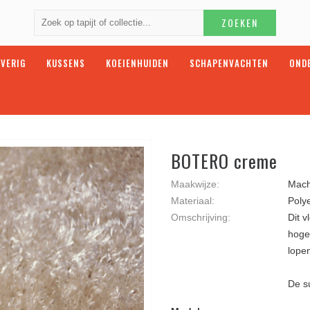
ZOEKEN
VERIG
KUSSENS
KOEIENHUIDEN
SCHAPENVACHTEN
OND
BOTERO creme
Maakwijze:
Mach
Materiaal:
Poly
Omschrijving:
Dit v
hoge
lope
De su