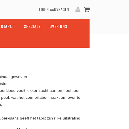
LOGIN AANVRAGEN
ERTAPIJT
SPECIALS
OVER ONS
inaal geweven
ester
loerkleed voelt lekker zacht aan en heeft een
 pool, wat het comfortabel maakt om over te
n.
per-glans geeft het tapijt zijn rijke uitstraling.