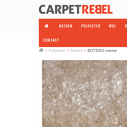
KATOEN
POLYESTER
WOL
O
CONTACT
/
Polyester
/
Botero
/
BOTERO creme