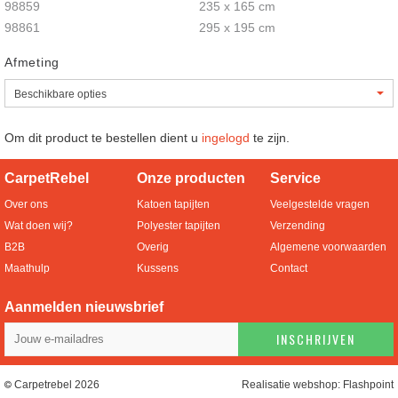
98859
235 x 165 cm
98861
295 x 195 cm
Afmeting
Om dit product te bestellen dient u
ingelogd
te zijn.
CarpetRebel
Onze producten
Service
Over ons
Katoen tapijten
Veelgestelde vragen
Wat doen wij?
Polyester tapijten
Verzending
B2B
Overig
Algemene voorwaarden
Maathulp
Kussens
Contact
Aanmelden nieuwsbrief
INSCHRIJVEN
Carpetrebel 2026
Realisatie webshop:
Flashpoint