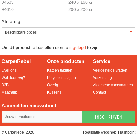
94539
240 x 160 cm
94610
290 x 200 cm
Afmeting
Om dit product te bestellen dient u
ingelogd
te zijn.
CarpetRebel
Onze producten
Service
Over ons
Katoen tapijten
Veelgestelde vragen
Wat doen wij?
Polyester tapijten
Verzending
B2B
Overig
Algemene voorwaarden
Maathulp
Kussens
Contact
Aanmelden nieuwsbrief
INSCHRIJVEN
Carpetrebel 2026
Realisatie webshop:
Flashpoint