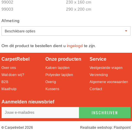
99002
230 x 160 cm
99003
290 x 200 cm
Afmeting
Om dit product te bestellen dient u
ingelogd
te zijn.
CarpetRebel
Onze producten
Service
Over ons
Katoen tapijten
Veelgestelde vragen
Wat doen wij?
Polyester tapijten
Verzending
B2B
Overig
Algemene voorwaarden
Maathulp
Kussens
Contact
Aanmelden nieuwsbrief
INSCHRIJVEN
Carpetrebel 2026
Realisatie webshop:
Flashpoint