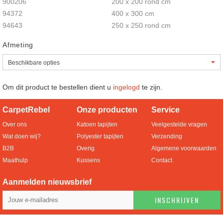
900206
200 x 200 rond cm
94372
400 x 300 cm
94643
250 x 250 rond cm
Afmeting
Om dit product te bestellen dient u
ingelogd
te zijn.
CarpetRebel
Onze producten
Service
Over ons
Katoen tapijten
Veelgestelde vragen
Wat doen wij?
Polyester tapijten
Verzending
B2B
Overig
Algemene voorwaarden
Maathulp
Kussens
Contact
Aanmelden nieuwsbrief
INSCHRIJVEN