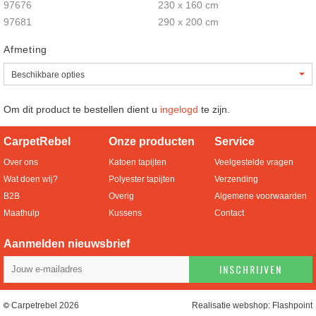
97676
230 x 160 cm
97681
290 x 200 cm
Afmeting
Om dit product te bestellen dient u
ingelogd
te zijn.
CarpetRebel
Onze producten
Service
Over ons
Katoen tapijten
Veelgestelde vragen
Wat doen wij?
Polyester tapijten
Verzending
B2B
Overig
Algemene voorwaarden
Maathulp
Kussens
Contact
Aanmelden nieuwsbrief
INSCHRIJVEN
Carpetrebel 2026
Realisatie webshop:
Flashpoint