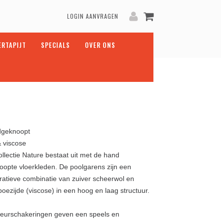
LOGIN AANVRAGEN
ERTAPIJT
SPECIALS
OVER ONS
geknoopt
& viscose
llectie Nature bestaat uit met de hand
oopte vloerkleden. De poolgarens zijn een
ratieve combinatie van zuiver scheerwol en
oezijde (viscose) in een hoog en laag structuur.
leurschakeringen geven een speels en