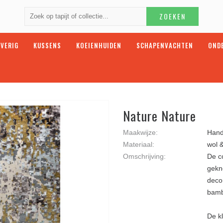
ZOEKEN
VERIG
KUSSENS
KOEIENHUIDEN
SCHAPENVACHTEN
OND
Nature Nature
Maakwijze:
Hand
Materiaal:
wol 
Omschrijving:
De co
gekn
deco
bamb
De k