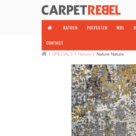
KATOEN
POLYESTER
WOL
O
CONTACT
/
SPECIALS
/
Nature
/
Nature Nature