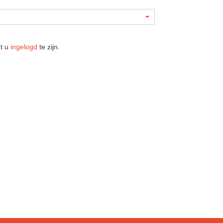
nt u
ingelogd
te zijn.