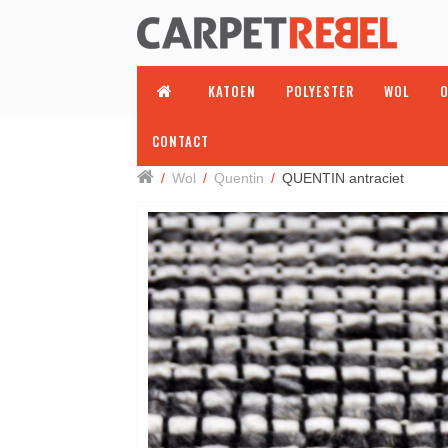
KATOEN
POLYESTER
WOL
O
CONTACT
/
Wol
/
Quentin
/
QUENTIN antraciet