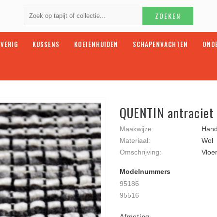
ZOEKEN
VERIG
KUSSENS
KOEIENHUIDEN
SCHAPENVACHTEN
OND
QUENTIN antraciet
Maakwijze:
Han
Materiaal:
Wol
Omschrijving:
Vloer
Modelnummers
95186
95516
Afmeting