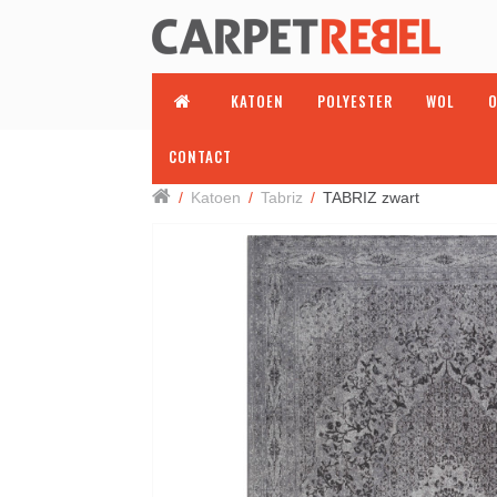
KATOEN
POLYESTER
WOL
O
CONTACT
/
Katoen
/
Tabriz
/
TABRIZ zwart