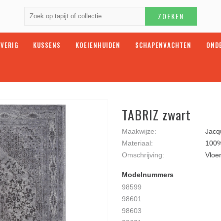
ZOEKEN
VERIG
KUSSENS
KOEIENHUIDEN
SCHAPENVACHTEN
OND
TABRIZ zwart
Maakwijze:
Jacq
Materiaal:
100%
Omschrijving:
Vloe
Modelnummers
98599
98601
98603