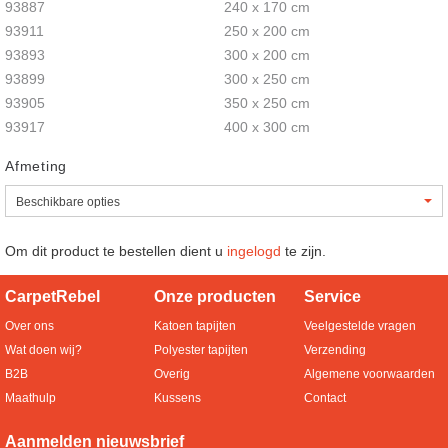
93887
240 x 170 cm
93911
250 x 200 cm
93893
300 x 200 cm
93899
300 x 250 cm
93905
350 x 250 cm
93917
400 x 300 cm
Afmeting
Om dit product te bestellen dient u
ingelogd
te zijn.
CarpetRebel
Onze producten
Service
Over ons
Katoen tapijten
Veelgestelde vragen
Wat doen wij?
Polyester tapijten
Verzending
B2B
Overig
Algemene voorwaarden
Maathulp
Kussens
Contact
Aanmelden nieuwsbrief