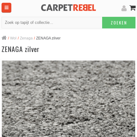
ZOEKEN
/
Wol
/
Zenaga
/
ZENAGA zilver
ZENAGA zilver